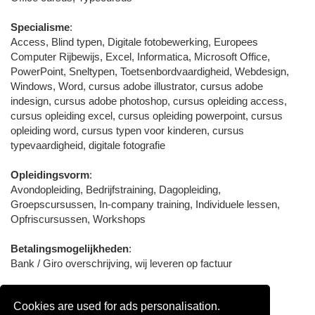
Specialisme
:
Access, Blind typen, Digitale fotobewerking, Europees
Computer Rijbewijs, Excel, Informatica, Microsoft Office,
PowerPoint, Sneltypen, Toetsenbordvaardigheid, Webdesign,
Windows, Word, cursus adobe illustrator, cursus adobe
indesign, cursus adobe photoshop, cursus opleiding access,
cursus opleiding excel, cursus opleiding powerpoint, cursus
opleiding word, cursus typen voor kinderen, cursus
typevaardigheid, digitale fotografie
Opleidingsvorm
:
Avondopleiding, Bedrijfstraining, Dagopleiding,
Groepscursussen, In-company training, Individuele lessen,
Opfriscursussen, Workshops
Betalingsmogelijkheden
:
Bank / Giro overschrijving, wij leveren op factuur
Aangesloten bij / Certificering
:
Cookies are used for ads personalisation.
CRKBO, Microsoft Partner