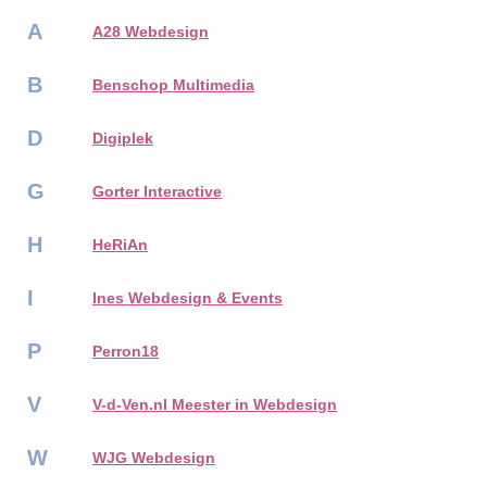
A
A28 Webdesign
B
Benschop Multimedia
D
Digiplek
G
Gorter Interactive
H
HeRiAn
I
Ines Webdesign & Events
P
Perron18
V
V-d-Ven.nl Meester in Webdesign
W
WJG Webdesign