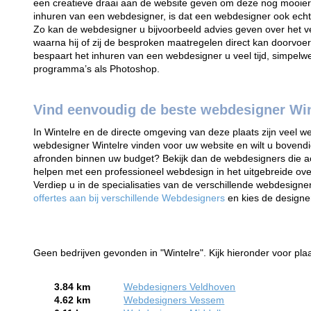
een creatieve draai aan de website geven om deze nog mooier
inhuren van een webdesigner, is dat een webdesigner ook ech
Zo kan de webdesigner u bijvoorbeeld advies geven over het 
waarna hij of zij de besproken maatregelen direct kan doorvoer
bespaart het inhuren van een webdesigner u veel tijd, simpelwe
programma’s als Photoshop.
Vind eenvoudig de beste webdesigner Win
In Wintelre en de directe omgeving van deze plaats zijn veel we
webdesigner Wintelre vinden voor uw website en wilt u bovendi
afronden binnen uw budget? Bekijk dan de webdesigners die ac
helpen met een professioneel webdesign in het uitgebreide ov
Verdiep u in de specialisaties van de verschillende webdesigne
offertes aan bij verschillende Webdesigners
en kies de design
Geen bedrijven gevonden in "Wintelre". Kijk hieronder voor plaa
3.84 km
Webdesigners Veldhoven
4.62 km
Webdesigners Vessem