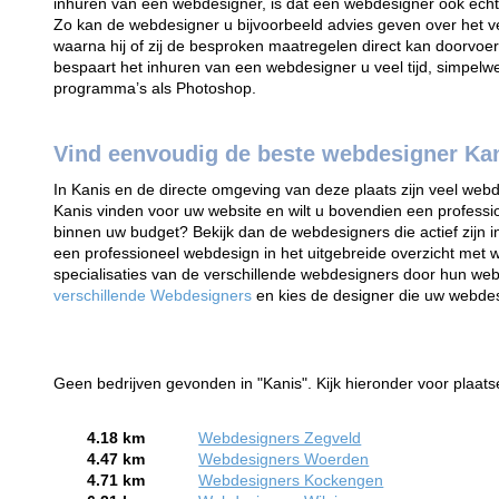
inhuren van een webdesigner, is dat een webdesigner ook ech
Zo kan de webdesigner u bijvoorbeeld advies geven over het 
waarna hij of zij de besproken maatregelen direct kan doorvoer
bespaart het inhuren van een webdesigner u veel tijd, simpelwe
programma’s als Photoshop.
Vind eenvoudig de beste webdesigner Ka
In Kanis en de directe omgeving van deze plaats zijn veel webd
Kanis vinden voor uw website en wilt u bovendien een professi
binnen uw budget? Bekijk dan de webdesigners die actief zijn
een professioneel webdesign in het uitgebreide overzicht met 
specialisaties van de verschillende webdesigners door hun web
verschillende Webdesigners
en kies de designer die uw webd
Geen bedrijven gevonden in "Kanis". Kijk hieronder voor plaats
4.18 km
Webdesigners Zegveld
4.47 km
Webdesigners Woerden
4.71 km
Webdesigners Kockengen