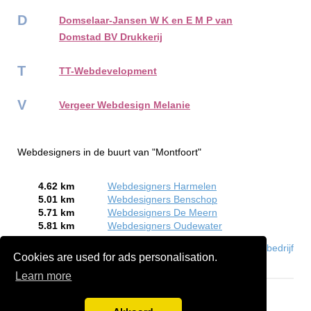
D
Domselaar-Jansen W K en E M P van
Domstad BV Drukkerij
T
TT-Webdevelopment
V
Vergeer Webdesign Melanie
Webdesigners in de buurt van "Montfoort"
4.62 km
Webdesigners Harmelen
5.01 km
Webdesigners Benschop
5.71 km
Webdesigners De Meern
5.81 km
Webdesigners Oudewater
Bent of kent u een Webdesigner in Montfoort?
Meld een bedrijf
Cookies are used for ads personalisation.
gratis aan
Learn more