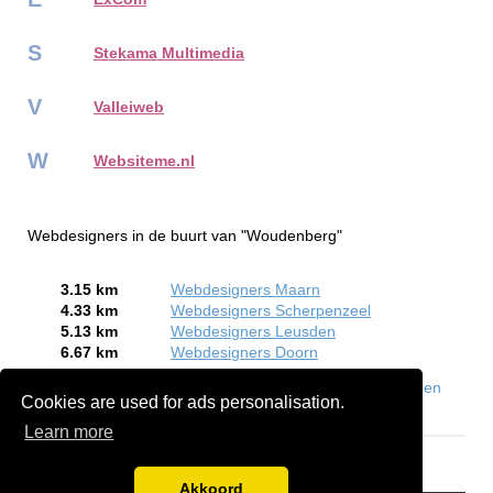
S
Stekama Multimedia
V
Valleiweb
W
Websiteme.nl
Webdesigners in de buurt van "Woudenberg"
3.15 km
Webdesigners Maarn
4.33 km
Webdesigners Scherpenzeel
5.13 km
Webdesigners Leusden
6.67 km
Webdesigners Doorn
Bent of kent u een Webdesigner in Woudenberg?
Meld een
Cookies are used for ads personalisation.
bedrijf gratis aan
Learn more
Akkoord