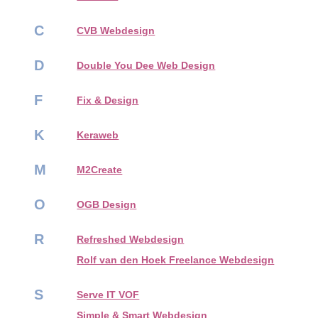
C
CVB Webdesign
D
Double You Dee Web Design
F
Fix & Design
K
Keraweb
M
M2Create
O
OGB Design
R
Refreshed Webdesign
Rolf van den Hoek Freelance Webdesign
S
Serve IT VOF
Simple & Smart Webdesign